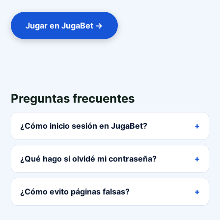
Jugar en JugaBet →
Preguntas frecuentes
¿Cómo inicio sesión en JugaBet?
¿Qué hago si olvidé mi contraseña?
¿Cómo evito páginas falsas?