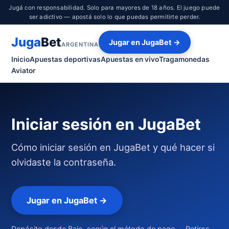
Jugá con responsabilidad. Solo para mayores de 18 años. El juego puede
ser adictivo — apostá solo lo que puedas permitirte perder.
Juga
Bet
Jugar en JugaBet →
ARGENTINA
Inicio
Apuestas deportivas
Apuestas en vivo
Tragamonedas
Aviator
Iniciar sesión en JugaBet
Cómo iniciar sesión en JugaBet y qué hacer si
olvidaste la contraseña.
Jugar en JugaBet →
Depósito desde Bajo, según el método de pago · Retiros