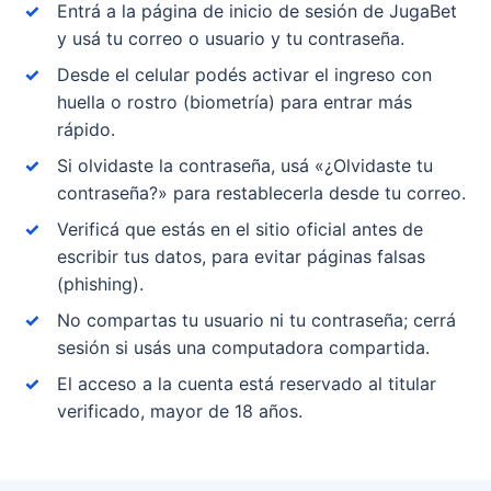
Entrá a la página de inicio de sesión de JugaBet
y usá tu correo o usuario y tu contraseña.
Desde el celular podés activar el ingreso con
huella o rostro (biometría) para entrar más
rápido.
Si olvidaste la contraseña, usá «¿Olvidaste tu
contraseña?» para restablecerla desde tu correo.
Verificá que estás en el sitio oficial antes de
escribir tus datos, para evitar páginas falsas
(phishing).
No compartas tu usuario ni tu contraseña; cerrá
sesión si usás una computadora compartida.
El acceso a la cuenta está reservado al titular
verificado, mayor de 18 años.